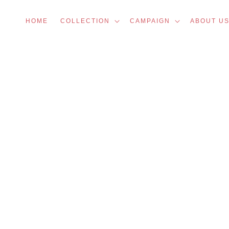
Meteen
naar de
content
HOME
COLLECTION
CAMPAIGN
ABOUT U